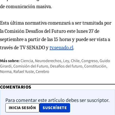
de comunicación masiva.
Esta última normativa comenzará a ser tramitada por
la Comisión Desafíos del Futuro este lunes 27 de
septiembre a partir de las 15 horas y puede ser vista a
través de TV SENADO y
tv.senado.cl
.
Más sobre:
Ciencia
Neuroderechos
Ley
Chile
Congreso
Guido
Girardi
Comisión del Futuro
Desafios del futuro
Constitución
Norma
Rafael Yuste
Cerebro
COMENTARIOS
Para comentar este artículo debes ser suscriptor.
OPENS IN NEW WINDOW
INICIA SESIÓN
SUSCRÍBETE