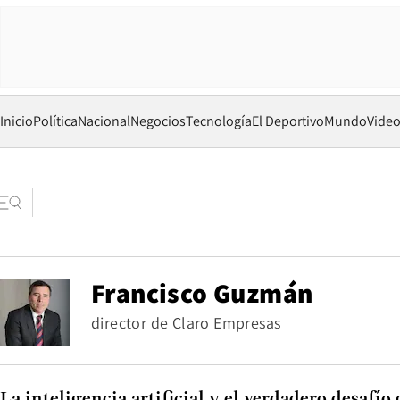
Inicio
Política
Nacional
Negocios
Tecnología
El Deportivo
Mundo
Vide
Francisco Guzmán
director de Claro Empresas
La inteligencia artificial y el verdadero desafío