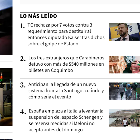
LO MÁS LEÍDO
TC rechaza por 7 votos contra 3
1
.
requerimiento para destituir al
entonces diputado Kaiser tras dichos
sobre el golpe de Estado
Los tres extranjeros que Carabineros
2
.
detuvo con más de $540 millones en
billetes en Coquimbo
Anticipan la llegada de un nuevo
3
.
sistema frontal a Santiago: cuándo y
cómo sería el evento
España emplaza a Italia a levantar la
4
.
suspensión del espacio Schengen y
se reserva medidas si Meloni no
acepta antes del domingo