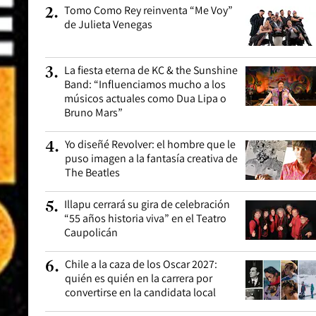
Tomo Como Rey reinventa “Me Voy”
2
.
de Julieta Venegas
La fiesta eterna de KC & the Sunshine
3
.
Band: “Influenciamos mucho a los
músicos actuales como Dua Lipa o
Bruno Mars”
Yo diseñé Revolver: el hombre que le
4
.
puso imagen a la fantasía creativa de
The Beatles
Illapu cerrará su gira de celebración
5
.
“55 años historia viva” en el Teatro
Caupolicán
Chile a la caza de los Oscar 2027:
6
.
quién es quién en la carrera por
convertirse en la candidata local