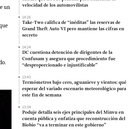
velocidad de los automovilistas
de un
14:26
Take-Two califica de “inéditas” las reservas de
 que
Grand Theft Auto VI pero mantiene las cifras en
secreto
14:24
DC cuestiona detención de dirigentes de la
Confusam y asegura que procedimiento fue
do.
“desproporcionado e injustificable”
13:43
Termómetros bajo cero, aguanieve y vientos: qué
esperar del variado escenario meteorológico para
este fin de semana
13:34
Poduje detalla seis ejes principales del Minvu en
cuenta pública y enfatiza que reconstrucción del
Biobío “va a terminar en este gobierno”