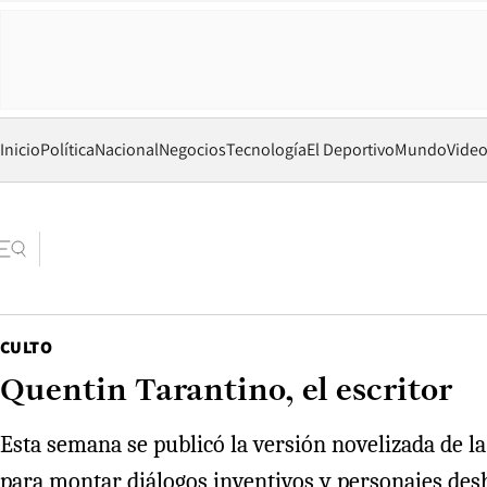
Inicio
Política
Nacional
Negocios
Tecnología
El Deportivo
Mundo
Vide
CULTO
Quentin Tarantino, el escritor
Esta semana se publicó la versión novelizada de la
para montar diálogos inventivos y personajes des