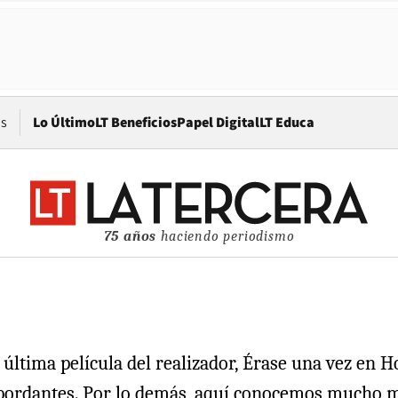
Opens in new window
os
Lo Último
LT Beneficios
Papel Digital
LT Educa
75 años
haciendo periodismo
 última película del realizador, Érase una vez en 
bordantes. Por lo demás, aquí conocemos mucho má