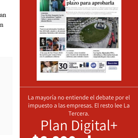
lan
un
La mayoría no entiende el debate por el
impuesto a las empresas. El resto lee La
Tercera.
Plan Digital+