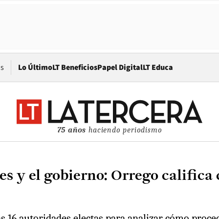
Opens in new window
os
Lo Último
LT Beneficios
Papel Digital
LT Educa
75 años
haciendo periodismo
s y el gobierno: Orrego califica
 16 autoridades electas para analizar cómo procede