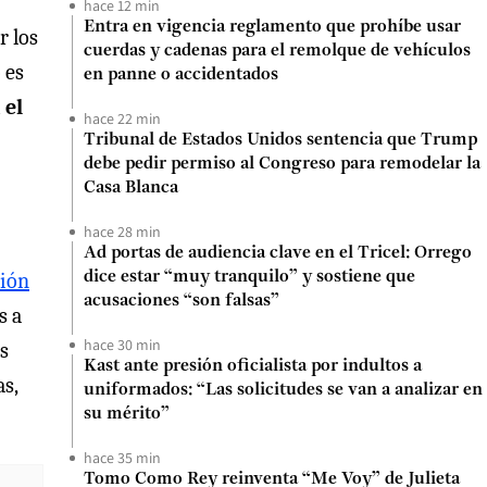
hace 12 min
Entra en vigencia reglamento que prohíbe usar
r los
cuerdas y cadenas para el remolque de vehículos
 es
en panne o accidentados
 el
hace 22 min
Tribunal de Estados Unidos sentencia que Trump
debe pedir permiso al Congreso para remodelar la
Casa Blanca
hace 28 min
Ad portas de audiencia clave en el Tricel: Orrego
ción
dice estar “muy tranquilo” y sostiene que
acusaciones “son falsas”
s a
hace 30 min
s
Kast ante presión oficialista por indultos a
s,
uniformados: “Las solicitudes se van a analizar en
su mérito”
hace 35 min
Tomo Como Rey reinventa “Me Voy” de Julieta