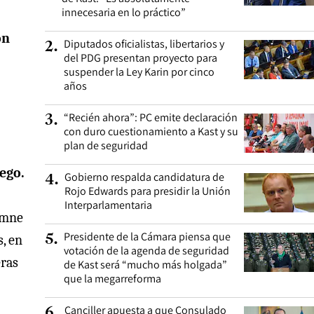
innecesaria en lo práctico”
ón
Diputados oficialistas, libertarios y
2
.
del PDG presentan proyecto para
suspender la Ley Karin por cinco
años
“Recién ahora”: PC emite declaración
3
.
con duro cuestionamiento a Kast y su
plan de seguridad
ego.
Gobierno respalda candidatura de
4
.
Rojo Edwards para presidir la Unión
Interparlamentaria
lemne
Presidente de la Cámara piensa que
5
.
s, en
votación de la agenda de seguridad
eras
de Kast será “mucho más holgada”
que la megarreforma
Canciller apuesta a que Consulado
6
.