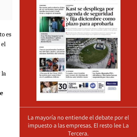
to es
 el
 la
e
La mayoría no entiende el debate por el
impuesto a las empresas. El resto lee La
Tercera.