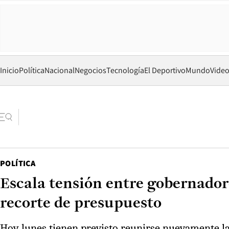
Inicio
Política
Nacional
Negocios
Tecnología
El Deportivo
Mundo
Vide
POLÍTICA
Escala tensión entre gobernadore
recorte de presupuesto
Hoy lunes tienen previsto reunirse nuevamente las