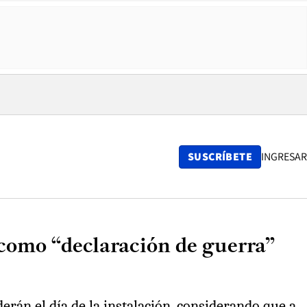
SUSCRÍBETE
INGRESAR
 como “declaración de guerra”
rán el día de la instalación, considerando que a