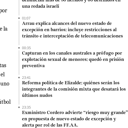
denuncian más de 50 heridos y 60 detenidos en
una redada israelí
 por
01:07
Arrau explica alcances del nuevo estado de
e la
excepción en barrios: incluye restricciones al
tránsito e interceptación de telecomunicaciones
00:35
Capturan en los canales australes a prófugo por
explotación sexual de menores: quedó en prisión
tas
preventiva
 el
23:41
tiuno
Reforma política de Elizalde: quiénes serán los
integrantes de la comisión mixta que desatará los
últimos nudos
útbol
23:35
Exministro Cordero advierte “riesgo muy grande”
en propuesta de nuevo estado de excepción y
alerta por rol de las FF.AA.