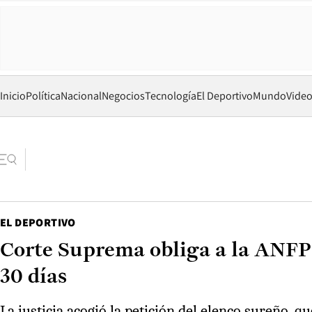
Inicio
Política
Nacional
Negocios
Tecnología
El Deportivo
Mundo
Vide
EL DEPORTIVO
Corte Suprema obliga a la ANFP a
30 días
La justicia acogió la petición del elenco sureño,