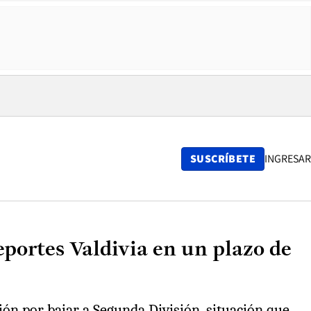
SUSCRÍBETE
INGRESAR
eportes Valdivia en un plazo de
ión por bajar a Segunda División, situación que