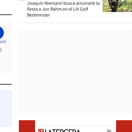
Joaquín Niemann busca arruinarle la
fiesta a Jon Rahm en el LIV Golf
Bedminster
RATE
l
Opens i