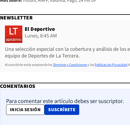
Más sobre:
Fútbol
ANFP
Valdivia
Pago
24 mil UF
NEWSLETTER
El Deportivo
Lunes, 8:45 AM
Una selección especial con la cobertura y análisis de los
equipo de Deportes de La Tercera.
Al suscribirte estás aceptando los
Términos y Condiciones
y las
Políticas de Privacidad
d
COMENTARIOS
Para comentar este artículo debes ser suscriptor.
OPENS IN NEW WINDOW
INICIA SESIÓN
SUSCRÍBETE