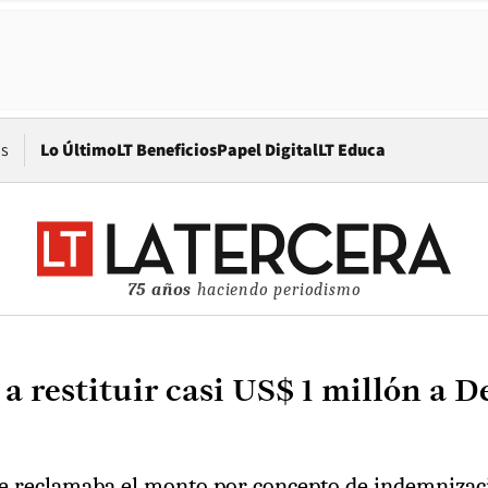
Opens in new window
os
Lo Último
LT Beneficios
Papel Digital
LT Educa
75 años
haciendo periodismo
 restituir casi US$ 1 millón a D
 que reclamaba el monto por concepto de indemnizac