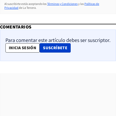
Al suscribirte estás aceptando los
Términos y Condiciones
y las
Políticas de
Privacidad
de La Tercera.
COMENTARIOS
Para comentar este artículo debes ser suscriptor.
OPENS IN NEW WINDOW
INICIA SESIÓN
SUSCRÍBETE