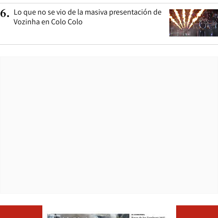
Lo que no se vio de la masiva presentación de
6
.
Vozinha en Colo Colo
Opens in ne