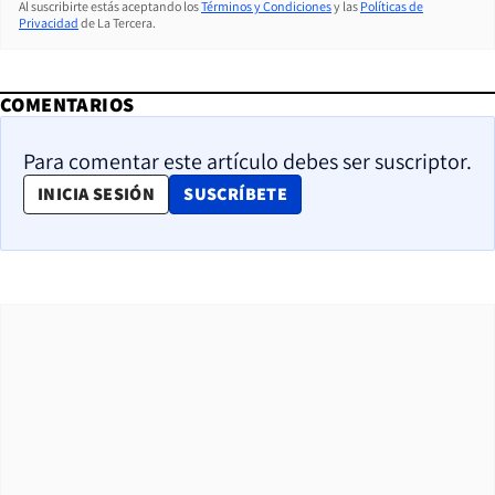
Al suscribirte estás aceptando los
Términos y Condiciones
y las
Políticas de
Privacidad
de La Tercera.
COMENTARIOS
Para comentar este artículo debes ser suscriptor.
OPENS IN NEW WINDOW
INICIA SESIÓN
SUSCRÍBETE