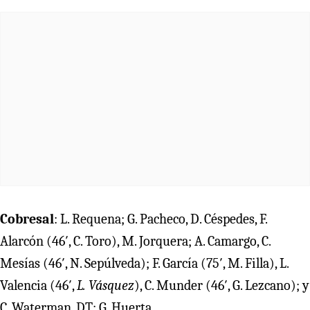
Cobresal
: L. Requena; G. Pacheco, D. Céspedes, F.
Alarcón (46′, C. Toro), M. Jorquera; A. Camargo, C.
Mesías (46′, N. Sepúlveda); F. García (75′, M. Filla), L.
Valencia (46′,
L. Vásquez
), C. Munder (46′, G. Lezcano); y
C. Waterman. DT: G. Huerta.