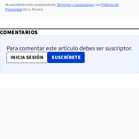
Al suscribirte estás aceptando los
Términos y Condiciones
y las
Políticas de
Privacidad
de La Tercera.
COMENTARIOS
Para comentar este artículo debes ser suscriptor.
OPENS IN NEW WINDOW
INICIA SESIÓN
SUSCRÍBETE