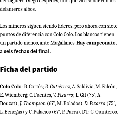
del zaguero Diego Céspedes, uno que va a soñar con los
delanteros albos.
Los mineros siguen siendo líderes, pero ahora con siete
puntos de diferencia con Colo Colo. Los blancos tienen
un partido menos, ante Magallanes.
Hay campeonato,
a seis fechas del final.
Ficha del partido
Colo Colo
: B. Cortés;
B. Gutiérrez
, A. Saldivia, M. Falcón,
E. Wiemberg; C. Fuentes,
V. Pizarro
; L. Gil (75′, A.
Bouzat);
J. Thompson
(67′, M. Bolados),
D. Pizarro
(75′,
L. Benegas) y C. Palacios (67′, P. Parra). DT: G. Quinteros.