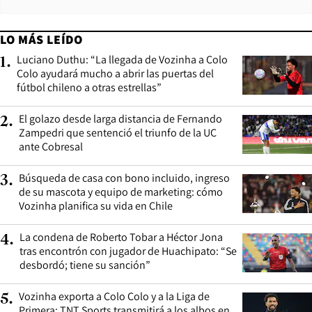
LO MÁS LEÍDO
Luciano Duthu: “La llegada de Vozinha a Colo
1
.
Colo ayudará mucho a abrir las puertas del
fútbol chileno a otras estrellas”
El golazo desde larga distancia de Fernando
2
.
Zampedri que sentenció el triunfo de la UC
ante Cobresal
Búsqueda de casa con bono incluido, ingreso
3
.
de su mascota y equipo de marketing: cómo
Vozinha planifica su vida en Chile
La condena de Roberto Tobar a Héctor Jona
4
.
tras encontrón con jugador de Huachipato: “Se
desbordó; tiene su sanción”
Vozinha exporta a Colo Colo y a la Liga de
5
.
Primera: TNT Sports transmitirá a los albos en