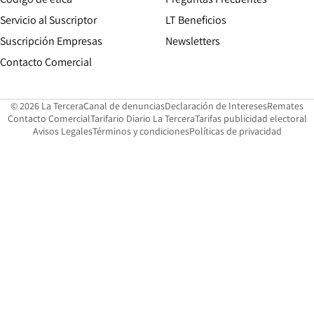
Servicio al Suscriptor
LT Beneficios
Suscripción Empresas
Newsletters
Opens in new window
Contacto Comercial
Opens in new window
Opens in 
Op
© 2026 La Tercera
Canal de denuncias
Declaración de Intereses
Remates
Opens in new window
Opens in new window
O
Contacto Comercial
Tarifario Diario La Tercera
Tarifas publicidad electoral
Opens in new window
Avisos Legales
Términos y condiciones
Políticas de privacidad