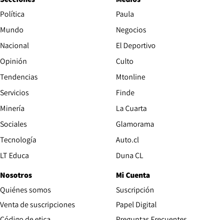
Política
Paula
Mundo
Negocios
Nacional
El Deportivo
Opinión
Culto
Tendencias
Mtonline
Servicios
Finde
Opens in new window
Minería
La Cuarta
Opens in new wind
Sociales
Glamorama
Opens in new window
Tecnología
Auto.cl
Opens in new window
LT Educa
Duna CL
Nosotros
Mi Cuenta
Quiénes somos
Suscripción
Opens in new win
Venta de suscripciones
Papel Digital
Opens in new window
Código de etica
Preguntas Frecuentes