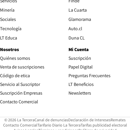
Servicios
Finde
Opens in new window
Minería
La Cuarta
Opens in new wind
Sociales
Glamorama
Opens in new window
Tecnología
Auto.cl
Opens in new window
LT Educa
Duna CL
Nosotros
Mi Cuenta
Quiénes somos
Suscripción
Opens in new win
Venta de suscripciones
Papel Digital
Opens in new window
Código de etica
Preguntas Frecuentes
Servicio al Suscriptor
LT Beneficios
Suscripción Empresas
Newsletters
Opens in new window
Contacto Comercial
Opens in new window
Opens in 
Op
© 2026 La Tercera
Canal de denuncias
Declaración de Intereses
Remates
Opens in new window
Opens in new window
O
Contacto Comercial
Tarifario Diario La Tercera
Tarifas publicidad electoral