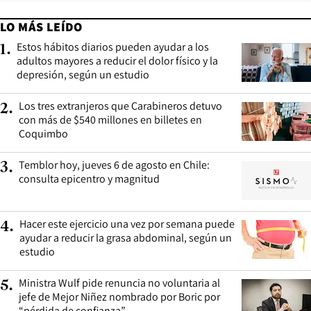
LO MÁS LEÍDO
Estos hábitos diarios pueden ayudar a los
1
.
adultos mayores a reducir el dolor físico y la
depresión, según un estudio
Los tres extranjeros que Carabineros detuvo
2
.
con más de $540 millones en billetes en
Coquimbo
Temblor hoy, jueves 6 de agosto en Chile:
3
.
consulta epicentro y magnitud
Hacer este ejercicio una vez por semana puede
4
.
ayudar a reducir la grasa abdominal, según un
estudio
Ministra Wulf pide renuncia no voluntaria al
5
.
jefe de Mejor Niñez nombrado por Boric por
“pérdida de confianza”