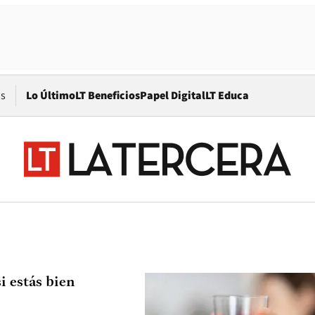
Opens in new window
os
Lo Último
LT Beneficios
Papel Digital
LT Educa
i estás bien