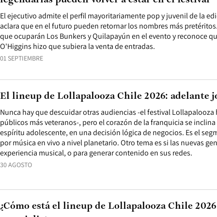
legendarias pueden volver a estar en el festival”
El ejecutivo admite el perfil mayoritariamente pop y juvenil de la ed
aclara que en el futuro pueden retornar los nombres más pretéritos.
que ocuparán Los Bunkers y Quilapayún en el evento y reconoce que
O'Higgins hizo que subiera la venta de entradas.
01 SEPTIEMBRE
El lineup de Lollapalooza Chile 2026: adelante 
Nunca hay que descuidar otras audiencias -el festival Lollapalooza
públicos más veteranos-, pero el corazón de la franquicia se inclina 
espíritu adolescente, en una decisión lógica de negocios. Es el 
por música en vivo a nivel planetario. Otro tema es si las nuevas ge
experiencia musical, o para generar contenido en sus redes.
30 AGOSTO
¿Cómo está el lineup de Lollapalooza Chile 2026