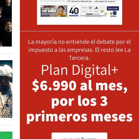
La mayoría no entiende el debate por el
impuesto a las empresas. El resto lee La
Tercera.
Plan Digital+
$6.990 al mes,
por los 3
primeros meses