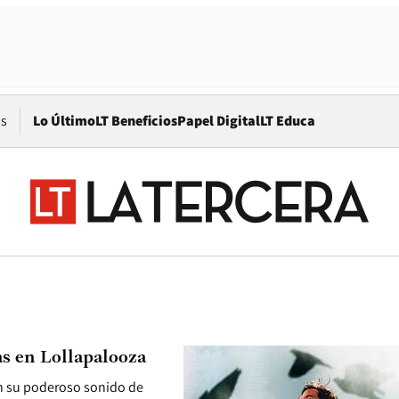
Opens in new window
os
Lo Último
LT Beneficios
Papel Digital
LT Educa
as en Lollapalooza
n su poderoso sonido de