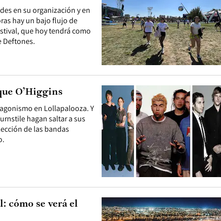
des en su organización y en
oras hay un bajo flujo de
estival, que hoy tendrá como
e Deftones.
rque O’Higgins
tagonismo en Lollapalooza. Y
rnstile hagan saltar a sus
lección de las bandas
o.
: cómo se verá el