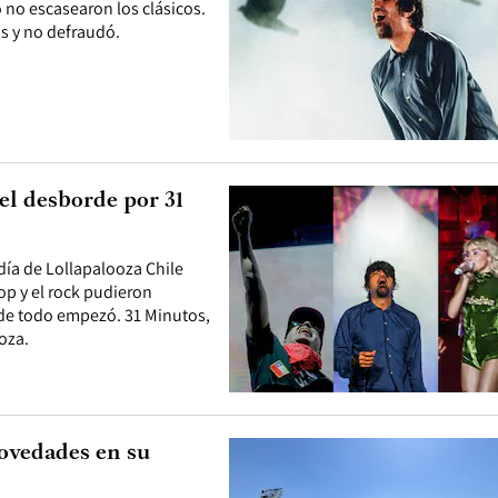
o no escasearon los clásicos.
s y no defraudó.
el desborde por 31
día de Lollapalooza Chile
op y el rock pudieron
onde todo empezó. 31 Minutos,
oza.
novedades en su