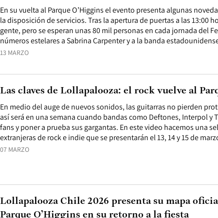
En su vuelta al Parque O’Higgins el evento presenta algunas noveda
la disposición de servicios. Tras la apertura de puertas a las 13:00 h
gente, pero se esperan unas 80 mil personas en cada jornada del F
números estelares a Sabrina Carpenter y a la banda estadounidens
13 MARZO
Las claves de Lollapalooza: el rock vuelve al Pa
En medio del auge de nuevos sonidos, las guitarras no pierden pro
así será en una semana cuando bandas como Deftones, Interpol y Tu
fans y poner a prueba sus gargantas. En este video hacemos una se
extranjeras de rock e indie que se presentarán el 13, 14 y 15 de marz
07 MARZO
Lollapalooza Chile 2026 presenta su mapa oficial
Parque O’Higgins en su retorno a la fiesta