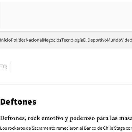
Inicio
Política
Nacional
Negocios
Tecnología
El Deportivo
Mundo
Vide
Deftones
Deftones, rock emotivo y poderoso para las mas
Los rockeros de Sacramento remecieron el Banco de Chile Stage co