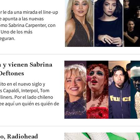
 le da una mirada el line-up
e apunta a las nuevas
como Sabrina Carpenter, con
“Uno de los más
seguran.
n y vienen Sabrina
 Deftones
ito en el nuevo siglo y
is Capaldi, Interpol, Tom
iners. Por el lado chileno
e aquí un quién es quién de
año, Radiohead