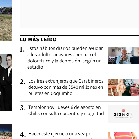
LO MÁS LEÍDO
Estos hábitos diarios pueden ayudar
1
.
a los adultos mayores a reducir el
dolor físico y la depresión, según un
estudio
Los tres extranjeros que Carabineros
2
.
detuvo con más de $540 millones en
billetes en Coquimbo
Temblor hoy, jueves 6 de agosto en
3
.
Chile: consulta epicentro y magnitud
Hacer este ejercicio una vez por
4
.