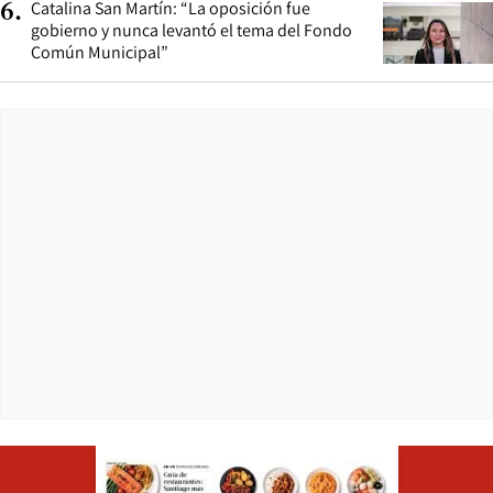
Catalina San Martín: “La oposición fue
6
.
gobierno y nunca levantó el tema del Fondo
Común Municipal”
Opens in ne