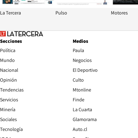
La Tercera
Pulso
Motores
Secciones
Medios
Política
Paula
Mundo
Negocios
Nacional
El Deportivo
Opinión
Culto
Tendencias
Mtonline
Servicios
Finde
Opens in new window
Minería
La Cuarta
Opens in new wind
Sociales
Glamorama
Opens in new window
Tecnología
Auto.cl