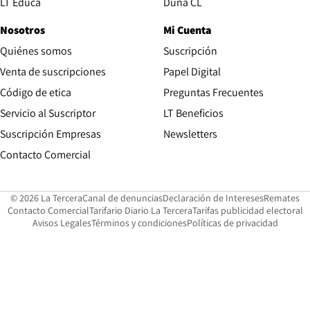
Opens in new window
LT Educa
Duna CL
Nosotros
Mi Cuenta
Quiénes somos
Suscripción
Opens in new win
Venta de suscripciones
Papel Digital
Opens in new window
Código de etica
Preguntas Frecuentes
Servicio al Suscriptor
LT Beneficios
Suscripción Empresas
Newsletters
Opens in new window
Contacto Comercial
Opens in new window
Opens in 
Op
© 2026 La Tercera
Canal de denuncias
Declaración de Intereses
Remates
Opens in new window
Opens in new window
O
Contacto Comercial
Tarifario Diario La Tercera
Tarifas publicidad electoral
Opens in new window
Avisos Legales
Términos y condiciones
Políticas de privacidad