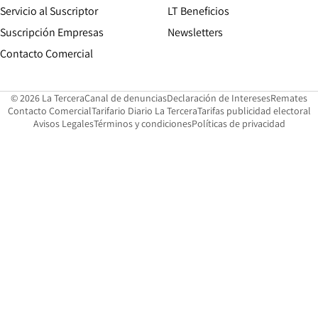
Servicio al Suscriptor
LT Beneficios
Suscripción Empresas
Newsletters
Opens in new window
Contacto Comercial
Opens in new window
Opens in 
Op
© 2026 La Tercera
Canal de denuncias
Declaración de Intereses
Remates
Opens in new window
Opens in new window
O
Contacto Comercial
Tarifario Diario La Tercera
Tarifas publicidad electoral
Opens in new window
Avisos Legales
Términos y condiciones
Políticas de privacidad