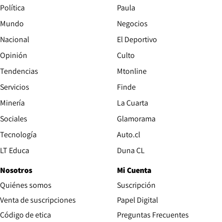
Política
Paula
Mundo
Negocios
Nacional
El Deportivo
Opinión
Culto
Tendencias
Mtonline
Servicios
Finde
Opens in new window
Minería
La Cuarta
Opens in new wind
Sociales
Glamorama
Opens in new window
Tecnología
Auto.cl
Opens in new window
LT Educa
Duna CL
Nosotros
Mi Cuenta
Quiénes somos
Suscripción
Opens in new win
Venta de suscripciones
Papel Digital
Opens in new window
Código de etica
Preguntas Frecuentes