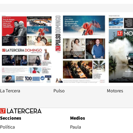
Opens in new window
Opens in ne
La Tercera
Pulso
Motores
Secciones
Medios
Política
Paula