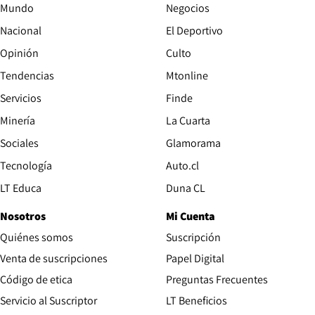
Mundo
Negocios
Nacional
El Deportivo
Opinión
Culto
Tendencias
Mtonline
Servicios
Finde
Opens in new window
Minería
La Cuarta
Opens in new wind
Sociales
Glamorama
Opens in new window
Tecnología
Auto.cl
Opens in new window
LT Educa
Duna CL
Nosotros
Mi Cuenta
Quiénes somos
Suscripción
Opens in new win
Venta de suscripciones
Papel Digital
Opens in new window
Código de etica
Preguntas Frecuentes
Servicio al Suscriptor
LT Beneficios