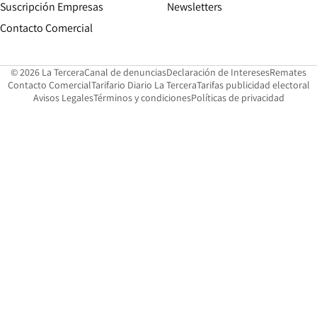
Suscripción Empresas
Newsletters
Opens in new window
Contacto Comercial
Opens in new window
Opens in 
Op
© 2026 La Tercera
Canal de denuncias
Declaración de Intereses
Remates
Opens in new window
Opens in new window
O
Contacto Comercial
Tarifario Diario La Tercera
Tarifas publicidad electoral
Opens in new window
Avisos Legales
Términos y condiciones
Políticas de privacidad