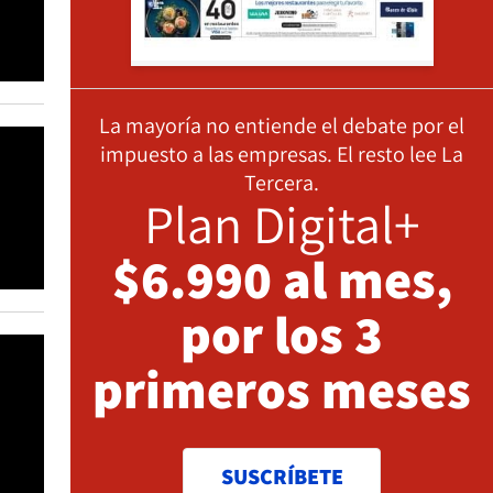
La mayoría no entiende el debate por el
impuesto a las empresas. El resto lee La
Tercera.
Plan Digital+
$6.990 al mes,
por los 3
primeros meses
SUSCRÍBETE