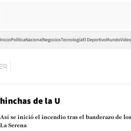
Inicio
Política
Nacional
Negocios
Tecnología
El Deportivo
Mundo
Vide
hinchas de la U
Así se inició el incendio tras el banderazo de lo
La Serena