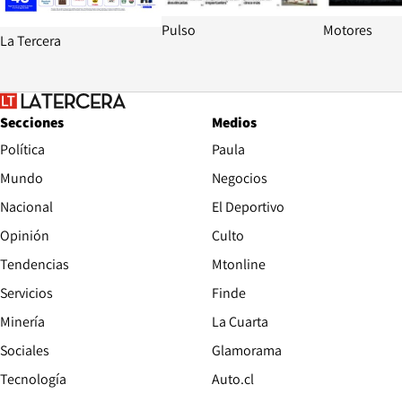
Pulso
Motores
La Tercera
Secciones
Medios
Política
Paula
Mundo
Negocios
Nacional
El Deportivo
Opinión
Culto
Tendencias
Mtonline
Servicios
Finde
Opens in new window
Minería
La Cuarta
Opens in new wind
Sociales
Glamorama
Opens in new window
Tecnología
Auto.cl