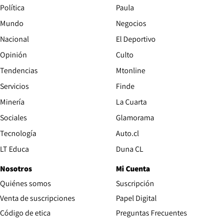
Política
Paula
Mundo
Negocios
Nacional
El Deportivo
Opinión
Culto
Tendencias
Mtonline
Servicios
Finde
Opens in new window
Minería
La Cuarta
Opens in new wind
Sociales
Glamorama
Opens in new window
Tecnología
Auto.cl
Opens in new window
LT Educa
Duna CL
Nosotros
Mi Cuenta
Quiénes somos
Suscripción
Opens in new win
Venta de suscripciones
Papel Digital
Opens in new window
Código de etica
Preguntas Frecuentes