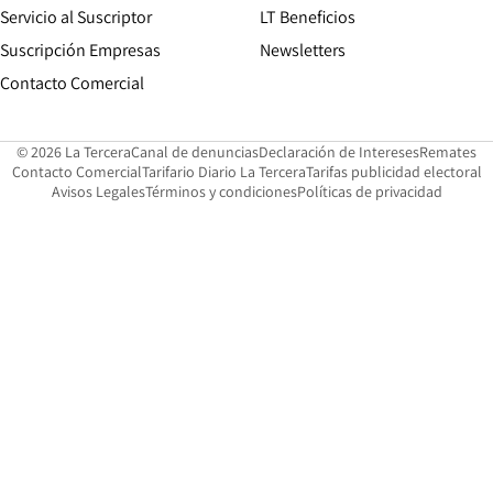
Servicio al Suscriptor
LT Beneficios
Suscripción Empresas
Newsletters
Opens in new window
Contacto Comercial
Opens in new window
Opens in 
Op
© 2026 La Tercera
Canal de denuncias
Declaración de Intereses
Remates
Opens in new window
Opens in new window
O
Contacto Comercial
Tarifario Diario La Tercera
Tarifas publicidad electoral
Opens in new window
Avisos Legales
Términos y condiciones
Políticas de privacidad