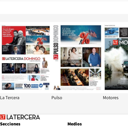
Opens in new window
Opens in ne
La Tercera
Pulso
Motores
Secciones
Medios