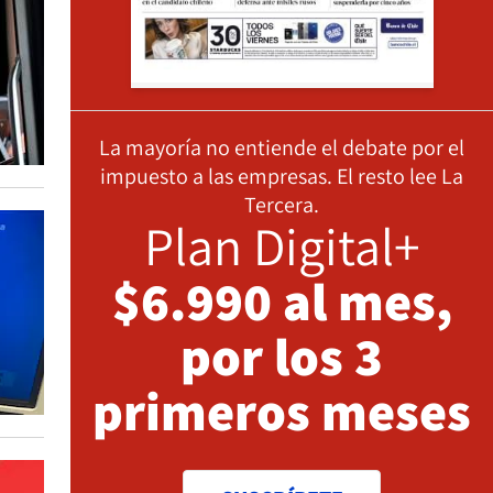
La mayoría no entiende el debate por el
impuesto a las empresas. El resto lee La
Tercera.
Plan Digital+
$6.990 al mes,
por los 3
primeros meses