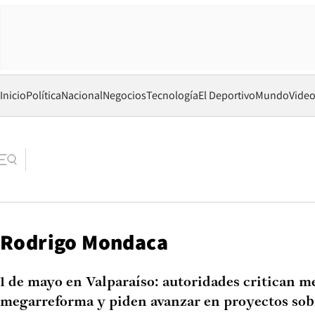
Inicio
Política
Nacional
Negocios
Tecnología
El Deportivo
Mundo
Vide
Rodrigo Mondaca
1 de mayo en Valparaíso: autoridades critican m
megarreforma y piden avanzar en proyectos sob