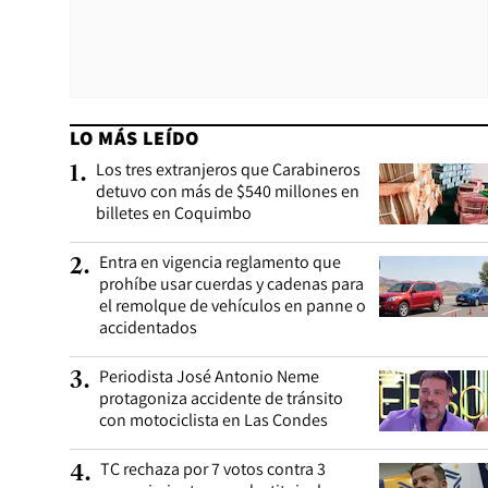
LO MÁS LEÍDO
Los tres extranjeros que Carabineros
1
.
detuvo con más de $540 millones en
billetes en Coquimbo
Entra en vigencia reglamento que
2
.
prohíbe usar cuerdas y cadenas para
el remolque de vehículos en panne o
accidentados
Periodista José Antonio Neme
3
.
protagoniza accidente de tránsito
con motociclista en Las Condes
TC rechaza por 7 votos contra 3
4
.