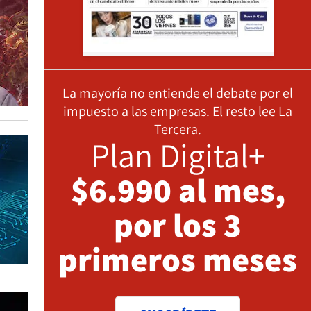
La mayoría no entiende el debate por el
impuesto a las empresas. El resto lee La
Tercera.
Plan Digital+
$6.990 al mes,
por los 3
primeros meses