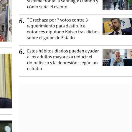
sistema frontal a Santiago: cuándo y
cómo sería el evento
TC rechaza por 7 votos contra 3
5
.
requerimiento para destituir al
entonces diputado Kaiser tras dichos
sobre el golpe de Estado
Estos hábitos diarios pueden ayudar
6
.
a los adultos mayores a reducir el
dolor físico y la depresión, según un
estudio