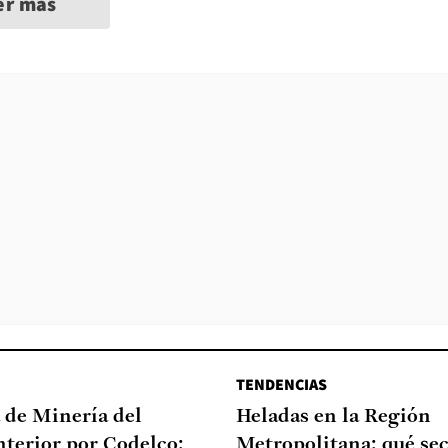
er más
TENDENCIAS
 de Minería del
Heladas en la Región
nterior por Codelco:
Metropolitana: qué sec