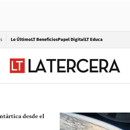
Opens in new window
os
Lo Último
LT Beneficios
Papel Digital
LT Educa
ntártica desde el