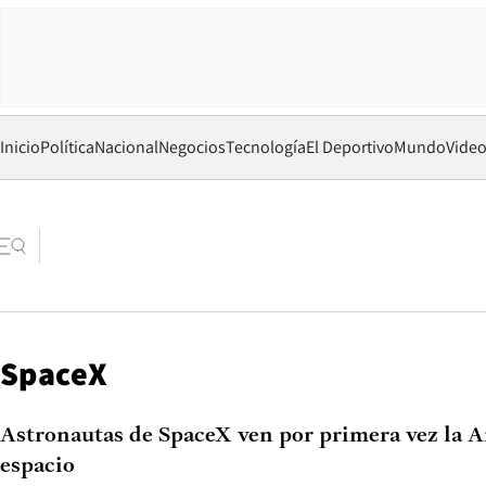
Inicio
Política
Nacional
Negocios
Tecnología
El Deportivo
Mundo
Vide
SpaceX
Astronautas de SpaceX ven por primera vez la A
espacio