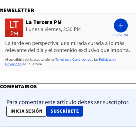
NEWSLETTER
La Tercera PM
Lunes a viernes, 2:30 PM
REGÍSTRATE
La tarde en perspectiva: una mirada curada a lo más
relevante del día y el contenido exclusivo que importa.
Al suscribirte estás aceptando los
Términos y Condiciones
y las
Políticas de
Privacidad
de La Tercera.
COMENTARIOS
Para comentar este artículo debes ser suscriptor.
OPENS IN NEW WINDOW
INICIA SESIÓN
SUSCRÍBETE