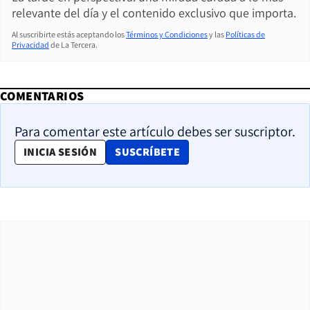
relevante del día y el contenido exclusivo que importa.
Al suscribirte estás aceptando los
Términos y Condiciones
y las
Políticas de
Privacidad
de La Tercera.
COMENTARIOS
Para comentar este artículo debes ser suscriptor.
OPENS IN NEW WINDOW
INICIA SESIÓN
SUSCRÍBETE