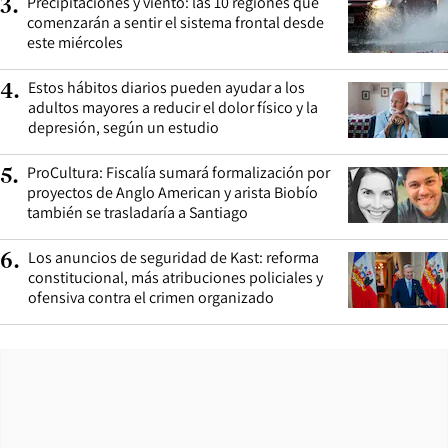
Precipitaciones y viento: las 10 regiones que
3
.
comenzarán a sentir el sistema frontal desde
este miércoles
Estos hábitos diarios pueden ayudar a los
4
.
adultos mayores a reducir el dolor físico y la
depresión, según un estudio
ProCultura: Fiscalía sumará formalización por
5
.
proyectos de Anglo American y arista Biobío
también se trasladaría a Santiago
Los anuncios de seguridad de Kast: reforma
6
.
constitucional, más atribuciones policiales y
ofensiva contra el crimen organizado