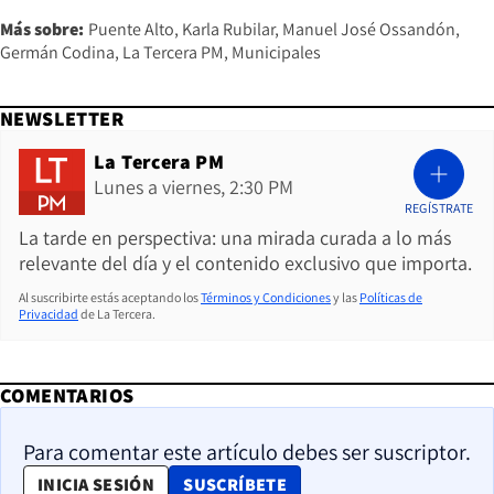
Más sobre:
Puente Alto
Karla Rubilar
Manuel José Ossandón
Germán Codina
La Tercera PM
Municipales
NEWSLETTER
La Tercera PM
Lunes a viernes, 2:30 PM
REGÍSTRATE
La tarde en perspectiva: una mirada curada a lo más
relevante del día y el contenido exclusivo que importa.
Al suscribirte estás aceptando los
Términos y Condiciones
y las
Políticas de
Privacidad
de La Tercera.
COMENTARIOS
Para comentar este artículo debes ser suscriptor.
OPENS IN NEW WINDOW
INICIA SESIÓN
SUSCRÍBETE