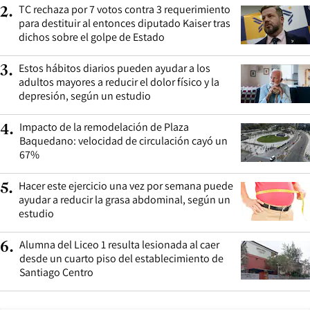
TC rechaza por 7 votos contra 3 requerimiento
2
.
para destituir al entonces diputado Kaiser tras
dichos sobre el golpe de Estado
Estos hábitos diarios pueden ayudar a los
3
.
adultos mayores a reducir el dolor físico y la
depresión, según un estudio
Impacto de la remodelación de Plaza
4
.
Baquedano: velocidad de circulación cayó un
67%
Hacer este ejercicio una vez por semana puede
5
.
ayudar a reducir la grasa abdominal, según un
estudio
Alumna del Liceo 1 resulta lesionada al caer
6
.
desde un cuarto piso del establecimiento de
Santiago Centro