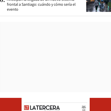
6
.
frontal a Santiago: cuándo y cómo sería el
evento
Opens in ne