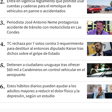
Entra en vigencia reglamento que prohíbe usar
2
.
cuerdas y cadenas para el remolque de
vehículos en panne o accidentados
Periodista José Antonio Neme protagoniza
3
.
accidente de tránsito con motociclista en Las
Condes
TC rechaza por 7 votos contra 3 requerimiento
4
.
para destituir al entonces diputado Kaiser tras
dichos sobre el golpe de Estado
Detienen a ciudadano uruguayo tras ofrecer
5
.
$60 mil a Carabineros en control vehicular en el
aeropuerto
Estos hábitos diarios pueden ayudar a los
6
.
adultos mayores a reducir el dolor físico y la
depresión, según un estudio