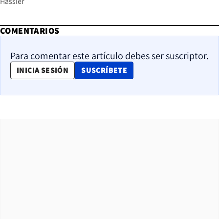
Hassler
COMENTARIOS
Para comentar este artículo debes ser suscriptor.
OPENS IN NEW WINDOW
INICIA SESIÓN
SUSCRÍBETE