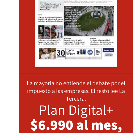
La mayoría no entiende el debate por el
impuesto a las empresas. El resto lee La
Tercera.
Plan Digital+
$6.990 al mes,