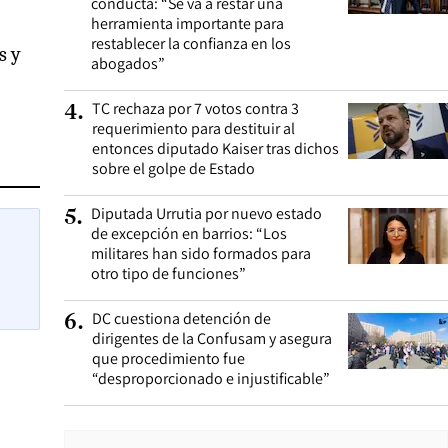
conducta: “Se va a restar una
herramienta importante para
restablecer la confianza en los
s y
abogados”
TC rechaza por 7 votos contra 3
4
.
requerimiento para destituir al
entonces diputado Kaiser tras dichos
sobre el golpe de Estado
Diputada Urrutia por nuevo estado
5
.
de excepción en barrios: “Los
militares han sido formados para
otro tipo de funciones”
DC cuestiona detención de
6
.
dirigentes de la Confusam y asegura
que procedimiento fue
“desproporcionado e injustificable”