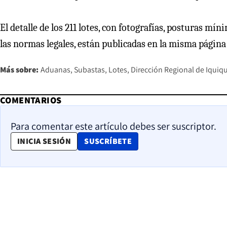
El detalle de los 211 lotes, con fotografías, posturas mí
las normas legales, están publicadas en la misma págin
Más sobre:
Aduanas
Subastas
Lotes
Dirección Regional de Iquiq
COMENTARIOS
Para comentar este artículo debes ser suscriptor.
OPENS IN NEW WINDOW
INICIA SESIÓN
SUSCRÍBETE