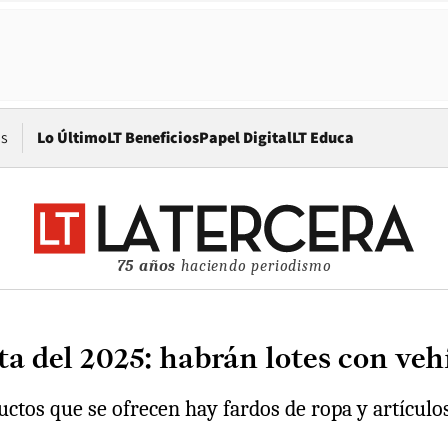
Opens in new window
os
Lo Último
LT Beneficios
Papel Digital
LT Educa
75 años
haciendo periodismo
 del 2025: habrán lotes con veh
tos que se ofrecen hay fardos de ropa y artículos