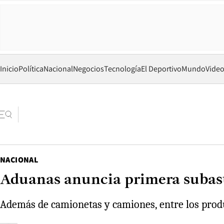
Inicio
Política
Nacional
Negocios
Tecnología
El Deportivo
Mundo
Vide
NACIONAL
Aduanas anuncia primera subasta
Además de camionetas y camiones, entre los produc