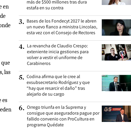
más de $500 millones tras dura
e en
estafa en su contra
 de
Bases de los Fondecyt 2027 le abren
3
.
donde
un nuevo flanco a ministra Lincolao,
esta vez con el Consejo de Rectores
La revancha de Claudio Crespo:
4
.
exteniente inicia gestiones para
volver a vestir el uniforme de
ó que
Carabineros
, las
Codina afirma que le cree al
5
.
exsubsecretario Rodríguez y que
“hay que resarcir el daño” tras
alejarlo de su cargo
e es
Orrego triunfa en la Suprema y
6
.
ueden
consigue que aseguradora pague por
fallido convenio con ProCultura en
programa Quédate