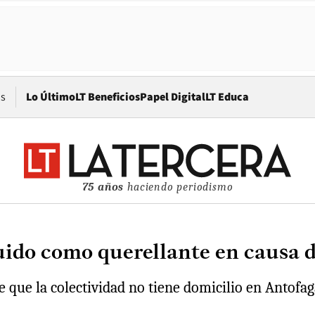
Opens in new window
os
Lo Último
LT Beneficios
Papel Digital
LT Educa
75 años
haciendo periodismo
uido como querellante en causa 
que la colectividad no tiene domicilio en Antofag