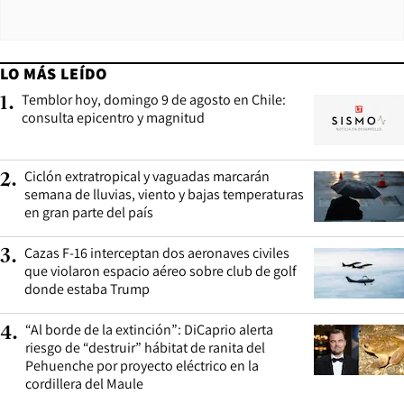
LO MÁS LEÍDO
Temblor hoy, domingo 9 de agosto en Chile:
1
.
consulta epicentro y magnitud
Ciclón extratropical y vaguadas marcarán
2
.
semana de lluvias, viento y bajas temperaturas
en gran parte del país
Cazas F-16 interceptan dos aeronaves civiles
3
.
que violaron espacio aéreo sobre club de golf
donde estaba Trump
“Al borde de la extinción”: DiCaprio alerta
4
.
riesgo de “destruir” hábitat de ranita del
Pehuenche por proyecto eléctrico en la
cordillera del Maule