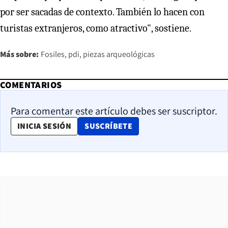
por ser sacadas de contexto. También lo hacen con
turistas extranjeros, como atractivo", sostiene.
Más sobre:
Fosiles
pdi
piezas arqueológicas
COMENTARIOS
Para comentar este artículo debes ser suscriptor.
OPENS IN NEW WINDOW
INICIA SESIÓN
SUSCRÍBETE