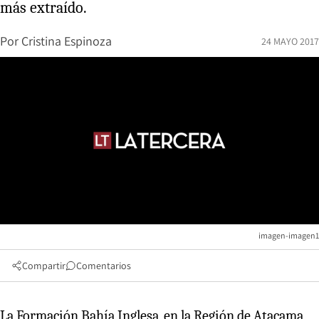
más extraído.
Por
Cristina Espinoza
24 MAYO 2017
imagen-imagen1
Compartir
Comentarios
La Formación Bahía Inglesa, en la Región de Atacama,