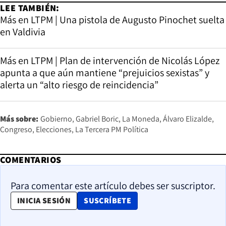
LEE TAMBIÉN:
Más en LTPM | Una pistola de Augusto Pinochet suelta
en Valdivia
Más en LTPM | Plan de intervención de Nicolás López
apunta a que aún mantiene “prejuicios sexistas” y
alerta un “alto riesgo de reincidencia”
Más sobre:
Gobierno
Gabriel Boric
La Moneda
Álvaro Elizalde
Congreso
Elecciones
La Tercera PM Política
COMENTARIOS
Para comentar este artículo debes ser suscriptor.
OPENS IN NEW WINDOW
INICIA SESIÓN
SUSCRÍBETE