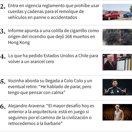
Entra en vigencia reglamento que prohíbe usar
2
.
cuerdas y cadenas para el remolque de
vehículos en panne o accidentados
Informe apunta a una colilla de cigarrillo como
3
.
origen del incendio que dejó 168 muertos en
Hong Kong
Lo que ha pedido Estados Unidos a Chile para
4
.
volver a un arancel cero
Vozinha aborda su llegada a Colo Colo y un
5
.
eventual retiro: “He hablado de parar, pero
tengo que pensar con calma”
Alejandro Aravena: “El mayor desafío hoy es
6
.
anterior a la arquitectura: está en juego si
seguimos por el camino de la civilización o
retrocedemos a la barbarie”