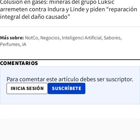
Colusión en gases: mineras del grupo Luksic
arremeten contra Indura y Linde y piden “reparación
integral del daño causado”
Más sobre:
NotCo
Negocios
Inteligenci Artificial
Sabores
Perfumes
IA
COMENTARIOS
Para comentar este artículo debes ser suscriptor.
OPENS IN NEW WINDOW
INICIA SESIÓN
SUSCRÍBETE