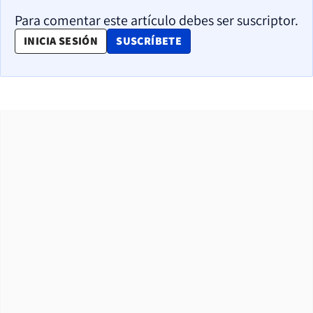
Para comentar este artículo debes ser suscriptor.
OPENS IN NEW WINDOW
INICIA SESIÓN
SUSCRÍBETE