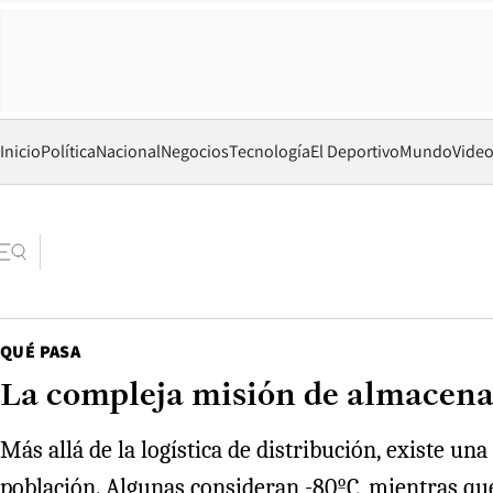
Inicio
Política
Nacional
Negocios
Tecnología
El Deportivo
Mundo
Vide
QUÉ PASA
La compleja misión de almacen
Más allá de la logística de distribución, existe u
población. Algunas consideran -80ºC, mientras qu