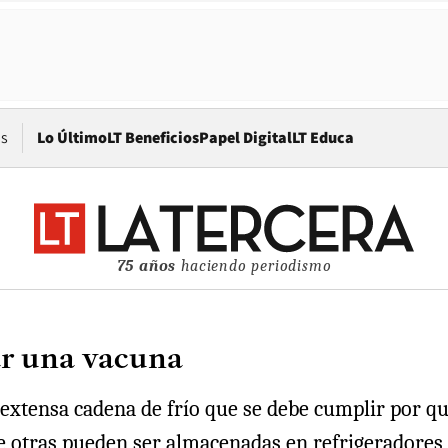
Opens in new window
os
Lo Último
LT Beneficios
Papel Digital
LT Educa
75 años
haciendo periodismo
ar una vacuna
na extensa cadena de frío que se debe cumplir por 
e otras pueden ser almacenadas en refrigeradores