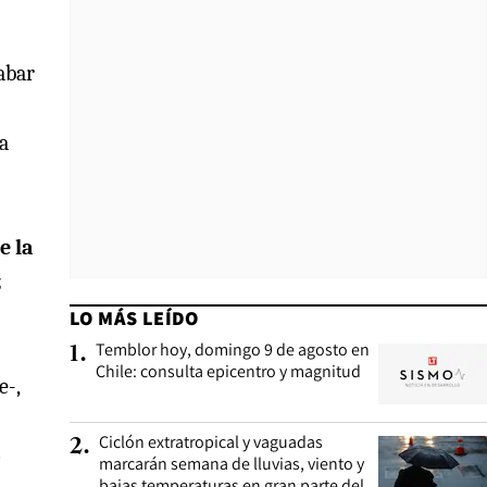
cabar
la
e la
z
LO MÁS LEÍDO
Temblor hoy, domingo 9 de agosto en
1
.
Chile: consulta epicentro y magnitud
e-,
Ciclón extratropical y vaguadas
2
.
o
marcarán semana de lluvias, viento y
bajas temperaturas en gran parte del