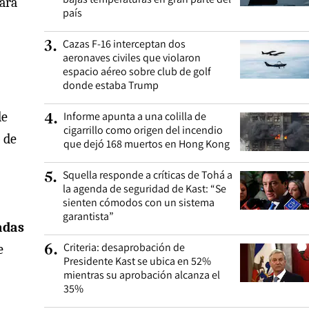
para
país
Cazas F-16 interceptan dos
3
.
aeronaves civiles que violaron
espacio aéreo sobre club de golf
donde estaba Trump
de
Informe apunta a una colilla de
4
.
cigarrillo como origen del incendio
 de
que dejó 168 muertos en Hong Kong
Squella responde a críticas de Tohá a
5
.
la agenda de seguridad de Kast: “Se
sienten cómodos con un sistema
garantista”
adas
Criteria: desaprobación de
e
6
.
Presidente Kast se ubica en 52%
mientras su aprobación alcanza el
35%