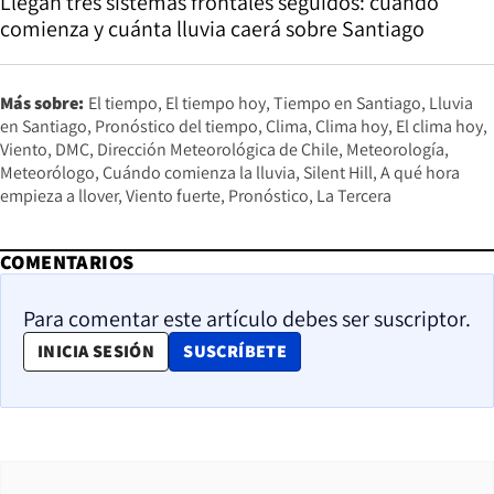
Llegan tres sistemas frontales seguidos: cuándo
comienza y cuánta lluvia caerá sobre Santiago
Más sobre:
El tiempo
El tiempo hoy
Tiempo en Santiago
Lluvia
en Santiago
Pronóstico del tiempo
Clima
Clima hoy
El clima hoy
Viento
DMC
Dirección Meteorológica de Chile
Meteorología
Meteorólogo
Cuándo comienza la lluvia
Silent Hill
A qué hora
empieza a llover
Viento fuerte
Pronóstico
La Tercera
COMENTARIOS
Para comentar este artículo debes ser suscriptor.
OPENS IN NEW WINDOW
INICIA SESIÓN
SUSCRÍBETE