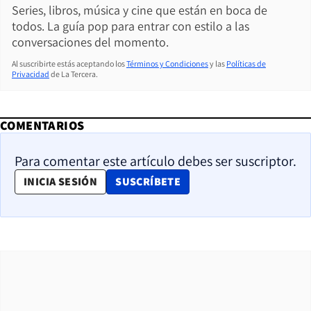
Series, libros, música y cine que están en boca de
todos. La guía pop para entrar con estilo a las
conversaciones del momento.
Al suscribirte estás aceptando los
Términos y Condiciones
y las
Políticas de
Privacidad
de La Tercera.
COMENTARIOS
Para comentar este artículo debes ser suscriptor.
OPENS IN NEW WINDOW
INICIA SESIÓN
SUSCRÍBETE