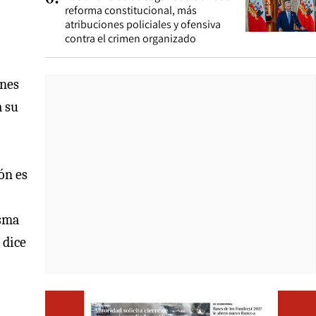
reforma constitucional, más
atribuciones policiales y ofensiva
contra el crimen organizado
o
ones
a su
ón es
isma
 dice
Opens i