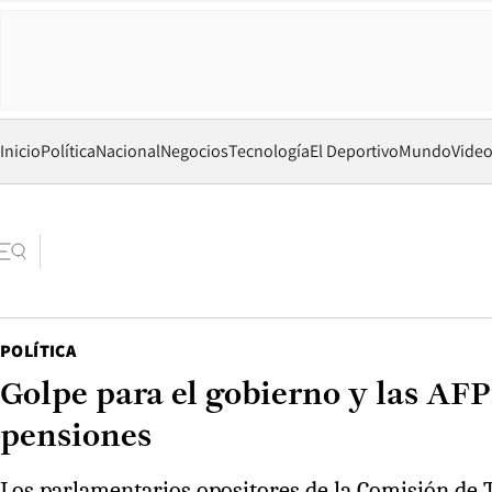
Inicio
Política
Nacional
Negocios
Tecnología
El Deportivo
Mundo
Vide
POLÍTICA
Golpe para el gobierno y las AFP
pensiones
Los parlamentarios opositores de la Comisión de T