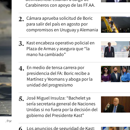
Carabineros con apoyo de las FF.AA.
Cámara aprueba solicitud de Boric
2
.
para salir del país en agosto por
compromisos en Uruguay y Alemania
Kast encabeza operativo policial en
3
.
Plaza de Armas y asegura que “la
mano ha cambiado”
En medio de tensa carrera por
4
.
presidencia del FA: Boric recibe a
Martínez y Yeomans y aboga por la
unidad del progresismo
José Miguel Insulza: “Bachelet ya
5
.
sería secretaria general de Naciones
Unidas si no fuera por la decisión del
gobierno del Presidente Kast”
Los anuncios de seguridad de Kast:
6
.