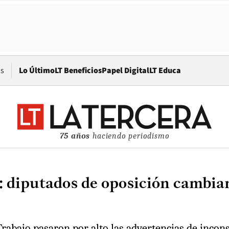
Opens in new window
os
Lo Último
LT Beneficios
Papel Digital
LT Educa
75 años
haciendo periodismo
: diputados de oposición cambian
rabajo pasaron por alto las advertencias de incons