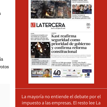
a
ía
votos
La mayoría no entiende el debate por el
impuesto a las empresas. El resto lee La