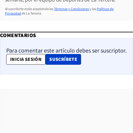
Al suscribirte estás aceptando los
Términos y Condiciones
y las
Políticas de
Privacidad
de La Tercera.
COMENTARIOS
Para comentar este artículo debes ser suscriptor.
OPENS IN NEW WINDOW
INICIA SESIÓN
SUSCRÍBETE