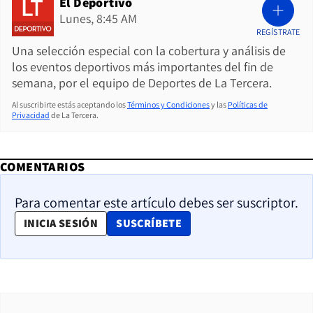
El Deportivo
Lunes, 8:45 AM
REGÍSTRATE
Una selección especial con la cobertura y análisis de
los eventos deportivos más importantes del fin de
semana, por el equipo de Deportes de La Tercera.
Al suscribirte estás aceptando los
Términos y Condiciones
y las
Políticas de
Privacidad
de La Tercera.
COMENTARIOS
Para comentar este artículo debes ser suscriptor.
OPENS IN NEW WINDOW
INICIA SESIÓN
SUSCRÍBETE