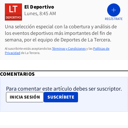
El Deportivo
Lunes, 8:45 AM
REGÍSTRATE
Una selección especial con la cobertura y análisis de
los eventos deportivos más importantes del fin de
semana, por el equipo de Deportes de La Tercera.
Al suscribirte estás aceptando los
Términos y Condiciones
y las
Políticas de
Privacidad
de La Tercera.
COMENTARIOS
Para comentar este artículo debes ser suscriptor.
OPENS IN NEW WINDOW
INICIA SESIÓN
SUSCRÍBETE