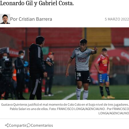
Leonardo Gil y Gabriel Costa.
Por
Cristian Barrera
5 MARZO 2022
Gustavo Quinteros justificó el mal momento de Colo Colo en el bajo nivel de tres jugadores.
Pablo Solari es uno de ellos. Foto: FRANCISCO LONGA/AGENCIAUNO
FRANCISCO
LONGA/AGENCIAUNO
Compartir
Comentarios