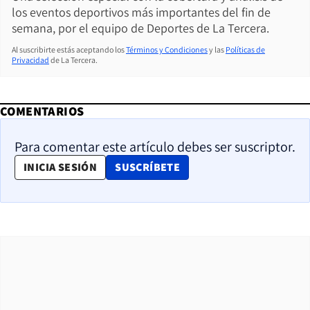
los eventos deportivos más importantes del fin de
semana, por el equipo de Deportes de La Tercera.
Al suscribirte estás aceptando los
Términos y Condiciones
y las
Políticas de
Privacidad
de La Tercera.
COMENTARIOS
Para comentar este artículo debes ser suscriptor.
OPENS IN NEW WINDOW
INICIA SESIÓN
SUSCRÍBETE