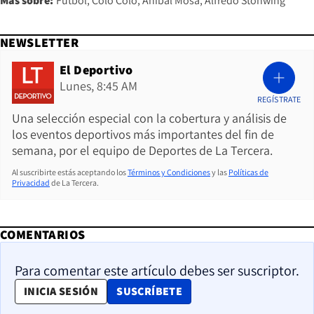
Más sobre:
Fútbol
Colo Colo
Aníbal Mosa
Alfredo Stöhwing
NEWSLETTER
El Deportivo
Lunes, 8:45 AM
REGÍSTRATE
Una selección especial con la cobertura y análisis de
los eventos deportivos más importantes del fin de
semana, por el equipo de Deportes de La Tercera.
Al suscribirte estás aceptando los
Términos y Condiciones
y las
Políticas de
Privacidad
de La Tercera.
COMENTARIOS
Para comentar este artículo debes ser suscriptor.
OPENS IN NEW WINDOW
INICIA SESIÓN
SUSCRÍBETE