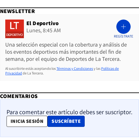
NEWSLETTER
El Deportivo
Lunes, 8:45 AM
REGÍSTRATE
Una selección especial con la cobertura y análisis de
los eventos deportivos más importantes del fin de
semana, por el equipo de Deportes de La Tercera.
Al suscribirte estás aceptando los
Términos y Condiciones
y las
Políticas de
Privacidad
de La Tercera.
COMENTARIOS
Para comentar este artículo debes ser suscriptor.
OPENS IN NEW WINDOW
INICIA SESIÓN
SUSCRÍBETE