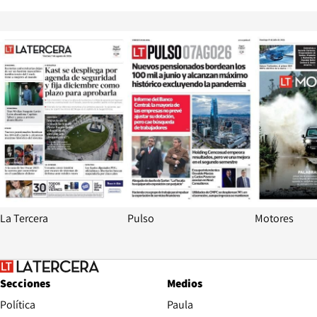
Opens in new window
Opens in ne
La Tercera
Pulso
Motores
Secciones
Medios
Política
Paula