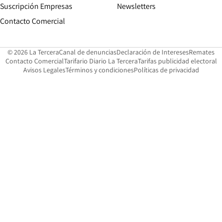
Suscripción Empresas
Newsletters
Opens in new window
Contacto Comercial
Opens in new window
Opens in 
Op
© 2026 La Tercera
Canal de denuncias
Declaración de Intereses
Remates
Opens in new window
Opens in new window
O
Contacto Comercial
Tarifario Diario La Tercera
Tarifas publicidad electoral
Opens in new window
Avisos Legales
Términos y condiciones
Políticas de privacidad