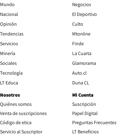
Mundo
Negocios
Nacional
El Deportivo
Opinión
Culto
Tendencias
Mtonline
Servicios
Finde
Opens in new window
Minería
La Cuarta
Opens in new wind
Sociales
Glamorama
Opens in new window
Tecnología
Auto.cl
Opens in new window
LT Educa
Duna CL
Nosotros
Mi Cuenta
Quiénes somos
Suscripción
Opens in new win
Venta de suscripciones
Papel Digital
Opens in new window
Código de etica
Preguntas Frecuentes
Servicio al Suscriptor
LT Beneficios