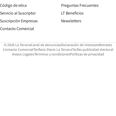
Opens in new window
Código de etica
Preguntas Frecuentes
Servicio al Suscriptor
LT Beneficios
Suscripción Empresas
Newsletters
Opens in new window
Contacto Comercial
Opens in new window
Opens in 
Op
© 2026 La Tercera
Canal de denuncias
Declaración de Intereses
Remates
Opens in new window
Opens in new window
O
Contacto Comercial
Tarifario Diario La Tercera
Tarifas publicidad electoral
Opens in new window
Avisos Legales
Términos y condiciones
Políticas de privacidad