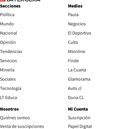
Secciones
Medios
Política
Paula
Mundo
Negocios
Nacional
El Deportivo
Opinión
Culto
Tendencias
Mtonline
Servicios
Finde
Opens in new window
Minería
La Cuarta
Opens in new wind
Sociales
Glamorama
Opens in new window
Tecnología
Auto.cl
Opens in new window
LT Educa
Duna CL
Nosotros
Mi Cuenta
Quiénes somos
Suscripción
Opens in new win
Venta de suscripciones
Papel Digital