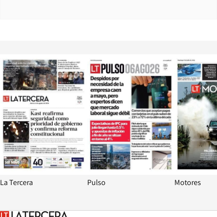
Opens in new window
Opens in ne
La Tercera
Pulso
Motores