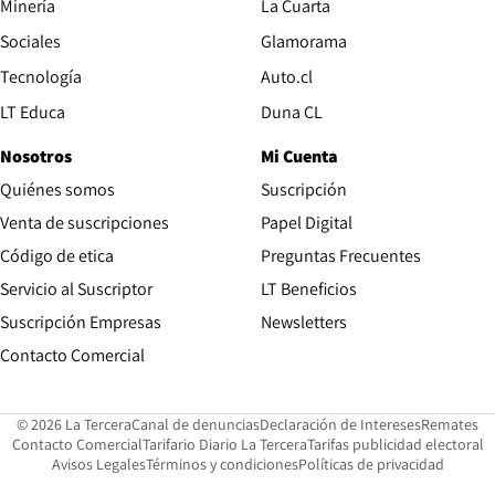
Opens in new window
Minería
La Cuarta
Opens in new wind
Sociales
Glamorama
Opens in new window
Tecnología
Auto.cl
Opens in new window
LT Educa
Duna CL
Nosotros
Mi Cuenta
Quiénes somos
Suscripción
Opens in new win
Venta de suscripciones
Papel Digital
Opens in new window
Código de etica
Preguntas Frecuentes
Servicio al Suscriptor
LT Beneficios
Suscripción Empresas
Newsletters
Opens in new window
Contacto Comercial
Opens in new window
Opens in 
Op
© 2026 La Tercera
Canal de denuncias
Declaración de Intereses
Remates
Opens in new window
Opens in new window
O
Contacto Comercial
Tarifario Diario La Tercera
Tarifas publicidad electoral
Opens in new window
Avisos Legales
Términos y condiciones
Políticas de privacidad