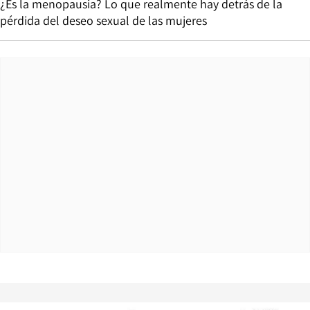
¿Es la menopausia? Lo que realmente hay detrás de la
pérdida del deseo sexual de las mujeres
Opens in new window
Opens in ne