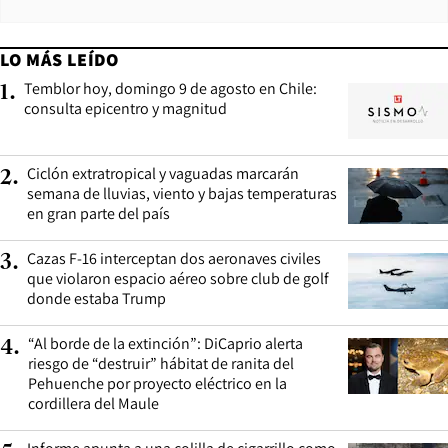
LO MÁS LEÍDO
Temblor hoy, domingo 9 de agosto en Chile:
1
.
consulta epicentro y magnitud
Ciclón extratropical y vaguadas marcarán
2
.
semana de lluvias, viento y bajas temperaturas
en gran parte del país
Cazas F-16 interceptan dos aeronaves civiles
3
.
que violaron espacio aéreo sobre club de golf
donde estaba Trump
“Al borde de la extinción”: DiCaprio alerta
4
.
riesgo de “destruir” hábitat de ranita del
Pehuenche por proyecto eléctrico en la
cordillera del Maule