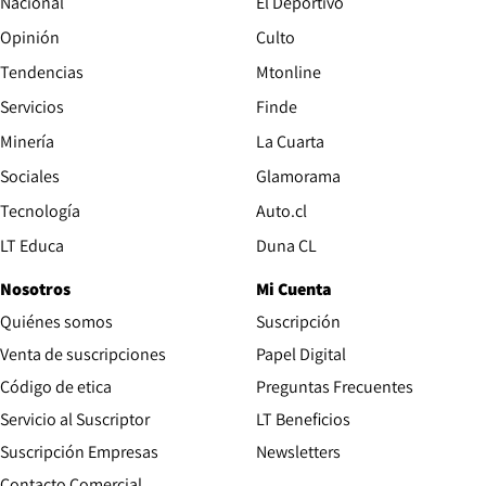
Nacional
El Deportivo
Opinión
Culto
Tendencias
Mtonline
Servicios
Finde
Opens in new window
Minería
La Cuarta
Opens in new wind
Sociales
Glamorama
Opens in new window
Tecnología
Auto.cl
Opens in new window
LT Educa
Duna CL
Nosotros
Mi Cuenta
Quiénes somos
Suscripción
Opens in new win
Venta de suscripciones
Papel Digital
Opens in new window
Código de etica
Preguntas Frecuentes
Servicio al Suscriptor
LT Beneficios
Suscripción Empresas
Newsletters
Opens in new window
Contacto Comercial